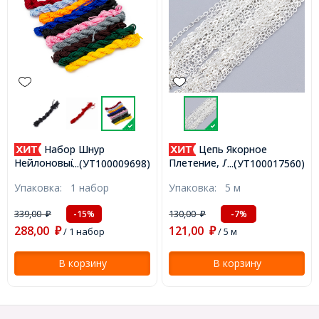
Набор Шнур
Цепь Якорное
Нейлоновый для Плетения
Плетение, Латунь, Стойкое
...(УТ100009698)
...(УТ100017560)
Макраме, Микс, 2мм,
Покрытие, Цвет: Серебро,
Упаковка:
1 набор
Упаковка:
5 м
около 12м/связка,
Звено: 2x1.5х0.5мм,
10связок/упак,
(УТ100017560)
339,00
130,00
-15%
-7%
₽
₽
(УТ100009698)
288,00
121,00
₽
/ 1 набор
₽
/ 5 м
В корзину
В корзину