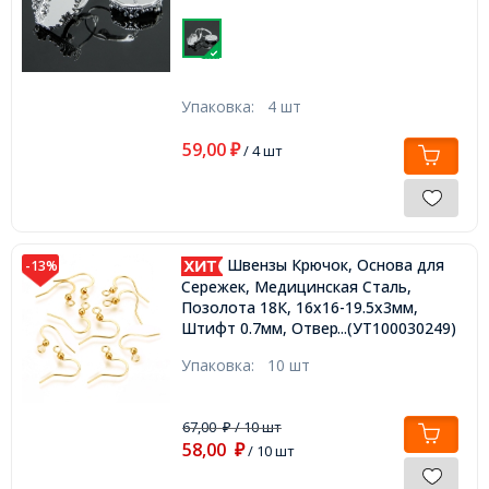
Упаковка:
4 шт
59,00
₽
/ 4 шт
Швензы Крючок, Основа для
-13%
Сережек, Медицинская Сталь,
Позолота 18К, 16х16-19.5х3мм,
Штифт 0.7мм, Отверстие 2мм,
...(УТ100030249)
Упаковка:
10 шт
67,00
/ 10 шт
₽
58,00
₽
/ 10 шт