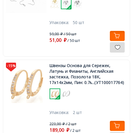
Упаковка:
50 шт
59,00
/ 50 шт
₽
51,00
₽
/ 50 шт
Швензы Основа для Сережек,
-15%
Латунь и Фианиты, Английская
застежка, Позолота 18К,
17х14х2мм, Пин: 0.7мм
...(УТ100017764)
Упаковка:
2 шт
223,00
/ 2 шт
₽
189,00
₽
/ 2 шт