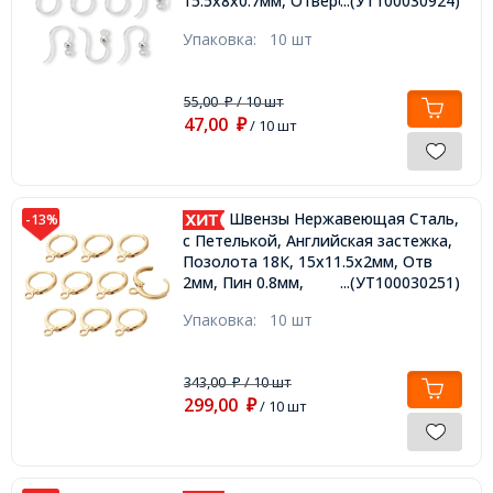
15.5х8х0.7мм, Отверстие 1.2мм,
...(УТ100030924)
Пин: 0.5мм,
Упаковка:
10 шт
55,00
/ 10 шт
₽
47,00
₽
/ 10 шт
Швензы Нержавеющая Сталь,
-13%
c Петелькой, Английская застежка,
Позолота 18К, 15x11.5x2мм, Отв
2мм, Пин 0.8мм,
...(УТ100030251)
Упаковка:
10 шт
343,00
/ 10 шт
₽
299,00
₽
/ 10 шт