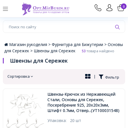
×
0
Магазин рукоделия >
Фурнитура для Бижутерии >
Основы
для Сережек >
Швензы для Сережек
53
товара найдено
Швензы для Сережек
Сортировка
|
Фильтр
Швензы-Крючок из Нержавеющей
Стали, Основы для Сережек,
Посеребрение 925, 20x20х3мм,
Штифт 0.7мм, Отверстие 2мм,
...(УТ100031548)
Упаковка:
20 шт