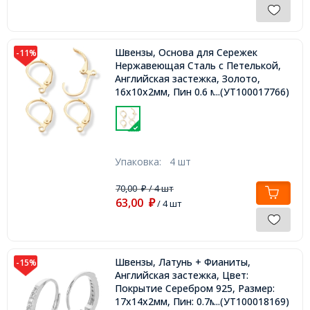
Швензы, Основа для Сережек
-11%
Нержавеющая Сталь c Петелькой,
Английская застежка, Золото,
16х10х2мм, Пин 0.6 мм, Отверстие
...(УТ100017766)
1,4мм,
Упаковка:
4 шт
70,00
/ 4 шт
₽
63,00
₽
/ 4 шт
Швензы, Латунь + Фианиты,
-15%
Английская застежка, Цвет:
Покрытие Серебром 925, Размер:
17х14х2мм, Пин: 0.7мм
...(УТ100018169)