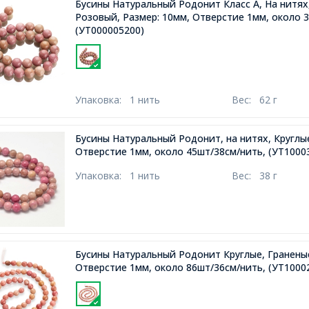
Бусины Натуральный Родонит Класс А, На нитях,
Розовый, Размер: 10мм, Отверстие 1мм, около 
(УТ000005200)
Упаковка:
1 нить
Вес:
62 г
Бусины Натуральный Родонит, на нитях, Круглые
Отверстие 1мм, около 45шт/38см/нить,
(УТ1000
Упаковка:
1 нить
Вес:
38 г
Бусины Натуральный Родонит Круглые, Гранены
Отверстие 1мм, около 86шт/36см/нить,
(УТ1000