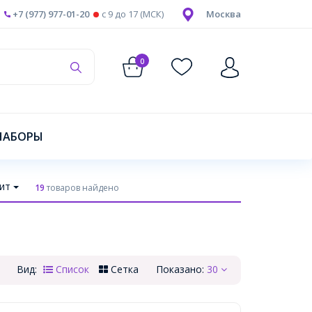
+7 (977) 977-01-20
c 9 до 17 (МСК)
Москва
0
НАБОРЫ
ит
19
товаров найдено
Вид:
Список
Сетка
Показано:
30