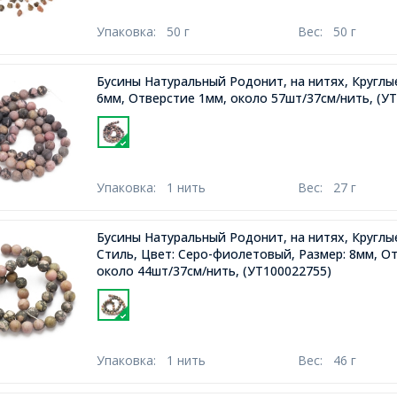
Упаковка:
50 г
Вес:
50 г
Бусины Натуральный Родонит, на нитях, Круглы
6мм, Отверстие 1мм, около 57шт/37см/нить,
(УТ
Упаковка:
1 нить
Вес:
27 г
Бусины Натуральный Родонит, на нитях, Кругл
Стиль, Цвет: Серо-фиолетовый, Размер: 8мм, О
около 44шт/37см/нить,
(УТ100022755)
Упаковка:
1 нить
Вес:
46 г