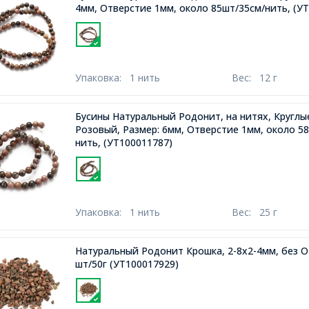
4мм, Отверстие 1мм, около 85шт/35см/нить,
(УТ
Упаковка:
1 нить
Вес:
12 г
Бусины Натуральный Родонит, на нитях, Круглые
Розовый, Размер: 6мм, Отверстие 1мм, около 58
нить,
(УТ100011787)
Упаковка:
1 нить
Вес:
25 г
Натуральный Родонит Крошка, 2-8x2-4мм, без О
шт/50г
(УТ100017929)