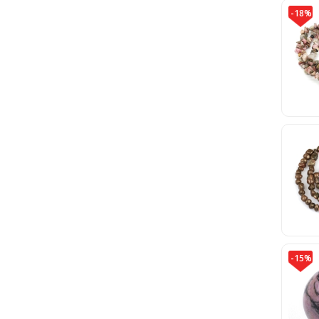
-18%
-15%