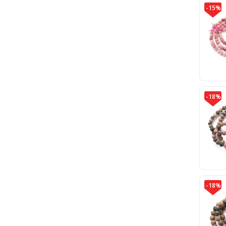
-15%
-18%
-18%