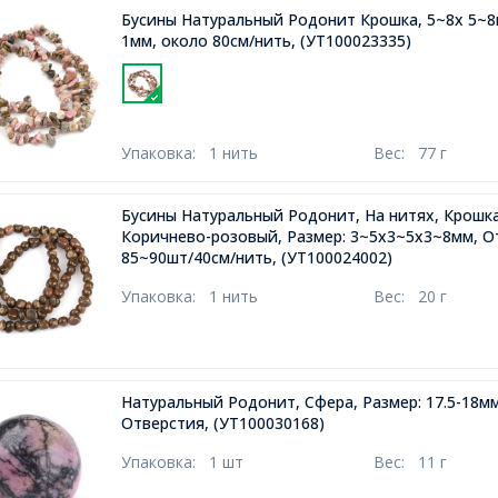
Бусины Натуральный Родонит Крошка, 5~8х 5~8
1мм, около 80см/нить,
(УТ100023335)
Упаковка:
1 нить
Вес:
77 г
Бусины Натуральный Родонит, На нитях, Крошка
Коричнево-розовый, Размер: 3~5x3~5x3~8мм, О
85~90шт/40см/нить,
(УТ100024002)
Упаковка:
1 нить
Вес:
20 г
Натуральный Родонит, Сфера, Размер: 17.5-18мм
Отверстия,
(УТ100030168)
Упаковка:
1 шт
Вес:
11 г