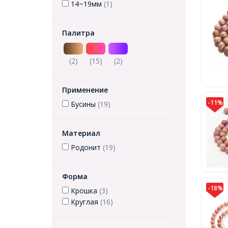
14~19мм
(1)
Палитра
(2)
(15)
(2)
Применение
-11%
Бусины
(19)
Материал
Родонит
(19)
Форма
-18%
Крошка
(3)
Круглая
(16)