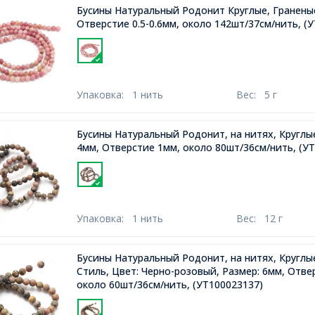
Бусины Натуральный Родонит Круглые, Гранены
Отверстие 0.5-0.6мм, около 142шт/37см/нить,
(У
Упаковка:
1 нить
Вес:
5 г
Бусины Натуральный Родонит, на нитях, Круглы
4мм, Отверстие 1мм, около 80шт/36см/нить,
(УТ
Упаковка:
1 нить
Вес:
12 г
Бусины Натуральный Родонит, на нитях, Кругл
Стиль, Цвет: Черно-розовый, Размер: 6мм, Отве
около 60шт/36см/нить,
(УТ100023137)