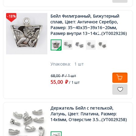
Бейл Филигранный, Бижутерный
-18%
сплав, Цвет: Античное Серебро,
Размер: 35~40x35~39x16~20мм,
Размер внутри 13~14x25~26мм,
...(УТ0029236)
Отв-тие 4~5мм,
Упаковка:
1 шт
68,00
/ 1 шт
₽
55,00
₽
/ 1 шт
Держатель Бейл с петелькой,
Латунь, Цвет: Платина, Размер:
14х6мм, Отверстие 3.5мм,
...(УТ0029258)