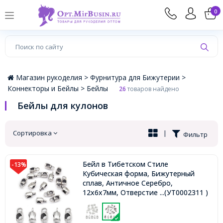
×
0
Магазин рукоделия >
Фурнитура для Бижутерии >
Коннекторы и Бейлы >
Бейлы
26
товаров найдено
Бейлы для кулонов
Сортировка
|
Фильтр
Бейл в Тибетском Стиле
-13%
Кубическая форма, Бижутерный
сплав, Античное Серебро,
12х6х7мм, Отверстие 3мм и 5мм,
...(УТ0002311 )