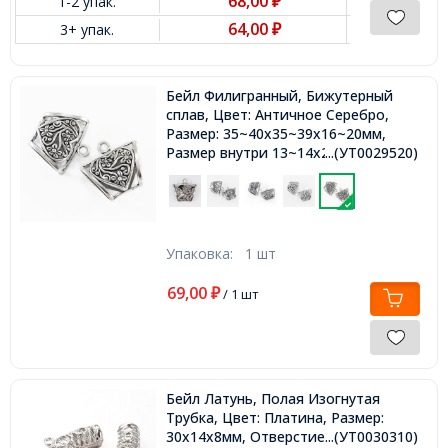
68,00
1-2 упак.
₽
64,00
3+ упак.
₽
Бейл Филигранный, Бижутерный
сплав, Цвет: Античное Серебро,
Размер: 35~40x35~39x16~20мм,
Размер внутри 13~14x25~26мм,
...(УТ0029520)
Отв-тие 4~5мм,
Упаковка:
1 шт
69,00
₽
/ 1 шт
Бейл Латунь, Полая Изогнутая
Трубка, Цвет: Платина, Размер:
30x14x8мм, Отверстие 1.5мм,
...(УТ0030310)