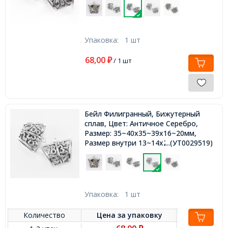
Упаковка:
1 шт
68,00
₽
/ 1 шт
Бейл Филигранный, Бижутерный
сплав, Цвет: Античное Серебро,
Размер: 35~40x35~39x16~20мм,
Размер внутри 13~14x25~26мм,
...(УТ0029519)
Отв-тие 4~5мм,
Упаковка:
1 шт
Количество
Цена за
упаковку