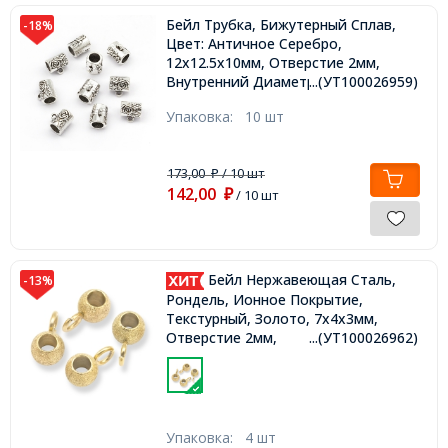
Бейл Трубка, Бижутерный Сплав,
-18%
Цвет: Античное Серебро,
12х12.5х10мм, Отверстие 2мм,
Внутренний Диаметр 5мм,
...(УТ100026959)
Упаковка:
10 шт
173,00
/ 10 шт
₽
142,00
₽
/ 10 шт
Бейл Нержавеющая Сталь,
-13%
Рондель, Ионное Покрытие,
Текстурный, Золото, 7х4х3мм,
Отверстие 2мм,
...(УТ100026962)
Упаковка:
4 шт