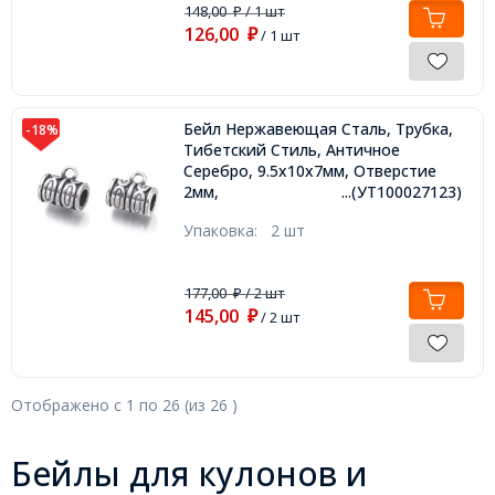
148,00
/ 1 шт
₽
126,00
₽
/ 1 шт
Бейл Нержавеющая Сталь, Трубка,
-18%
Тибетский Стиль, Античное
Серебро, 9.5х10х7мм, Отверстие
2мм,
...(УТ100027123)
Упаковка:
2 шт
177,00
/ 2 шт
₽
145,00
₽
/ 2 шт
Отображено с
1
по
26
(из
26
)
Бейлы для кулонов и