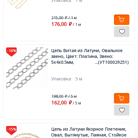
Упаковка:
1 м
215,00
/ 1 м
₽
176,00
₽
/ 1 м
Цепь Витая из Латуни, Овальное
-18%
звено, Цвет: Платина, Звено:
5х4х0.5мм,
...(УТ100029251)
Упаковка:
5 м
198,00
/ 5 м
₽
162,00
₽
/ 5 м
Цепь из Латуни Якорное Плетение,
-15%
Овал, Вытянутые, Паяная, Стойкое