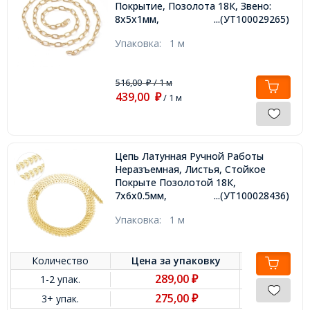
Покрытие, Позолота 18К, Звено:
8х5х1мм,
...(УТ100029265)
Упаковка:
1 м
516,00
/ 1 м
₽
439,00
₽
/ 1 м
Цепь Латунная Ручной Работы
Неразъемная, Листья, Стойкое
Покрыте Позолотой 18К,
7х6х0.5мм,
...(УТ100028436)
Упаковка:
1 м
Количество
Цена за
упаковку
289,00
1-2 упак.
₽
275,00
3+ упак.
₽