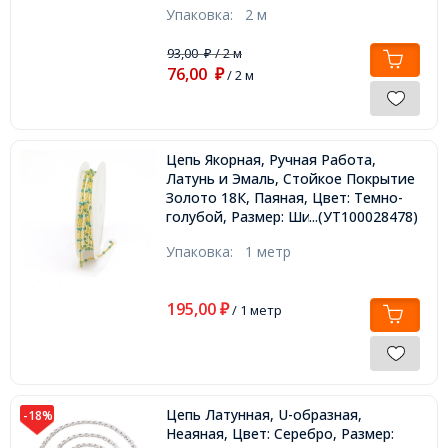
Упаковка:
2 м
93,00
/ 2 м
₽
76,00
₽
/ 2 м
Цепь Якорная, Ручная Работа,
Латунь и Эмаль, Стойкое Покрытие
Золото 18К, Паяная, Цвет: Темно-
голубой, Размер: Ширина 1.5мм,
...(УТ100028478)
Упаковка:
1 метр
195,00
₽
/ 1 метр
Цепь Латунная, U-образная,
-18%
Неаяная, Цвет: Серебро, Размер: