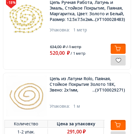
Цепь Ручная Работа, Латунь и
-18%
Эмаль, Стойкое Покрытие, Паяная,
Маргаритка, Цвет: Золото и Белый,
Размер: 12.5х7.5х2мм,
...(УТ100028483)
Упаковка:
1 метр
634,00
/ 1 метр
₽
520,00
₽
/ 1 метр
Цепь из Латуни Rolo, Паяная,
Стойкое Покрытие Золото 18К,
Звено: 2х1мм,
...(УТ100029271)
Упаковка:
1 м
Количество
Цена за
упаковку
291,00
1-2 упак.
₽