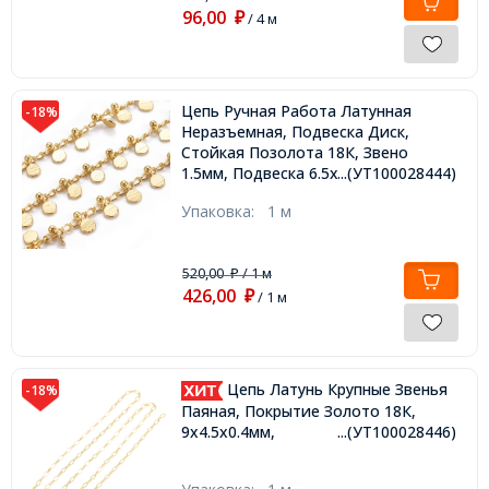
96,00
₽
/ 4 м
Цепь Ручная Работа Латунная
-18%
Неразъемная, Подвеска Диск,
Стойкая Позолота 18К, Звено
1.5мм, Подвеска 6.5х3.5х1.5мм,
...(УТ100028444)
Упаковка:
1 м
520,00
/ 1 м
₽
426,00
₽
/ 1 м
Цепь Латунь Крупные Звенья
-18%
Паяная, Покрытие Золото 18К,
9х4.5х0.4мм,
...(УТ100028446)