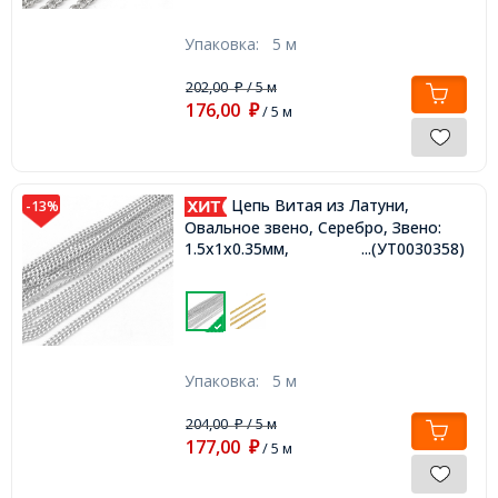
Упаковка:
5 м
202,00
/ 5 м
₽
176,00
₽
/ 5 м
Цепь Витая из Латуни,
-13%
Овальное звено, Серебро, Звено:
1.5х1х0.35мм,
...(УТ0030358)
Упаковка:
5 м
204,00
/ 5 м
₽
177,00
₽
/ 5 м