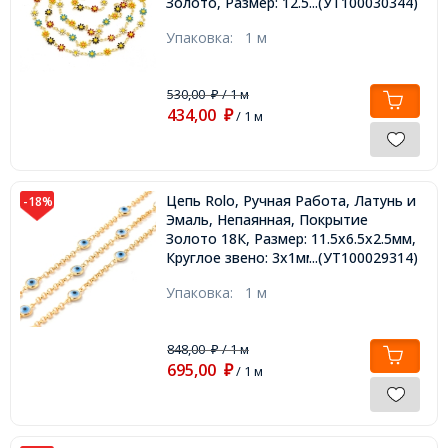
Золото, Размер: 12.5х7.5х2мм,
...(УТ100030344)
Упаковка:
1 м
530,00
/ 1 м
₽
434,00
₽
/ 1 м
Цепь Rolo, Ручная Работа, Латунь и
-18%
Эмаль, Непаянная, Покрытие
Золото 18К, Размер: 11.5x6.5x2.5мм,
Круглое звено: 3х1мм,
...(УТ100029314)
Упаковка:
1 м
848,00
/ 1 м
₽
695,00
₽
/ 1 м