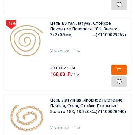
Цепь Витая Латунь, Стойкое
-15%
Покрытие Позолота 18К, Звено:
3х2х0.5мм,
...(УТ100029267)
Упаковка:
1 м
198,00
/ 1 м
₽
168,00
₽
/ 1 м
Цепь Латунная, Якорное Плетение,
Паяная, Овал, Стойке Покрытие
Золото 18К, 10.8х6х2мм,
...(УТ100028440)
Упаковка:
1 м