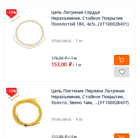
Цепь Латунная Сердце
-13%
Неразъемная, Стойкое Покрытие
Позолотой 18К, 4х5х0.3мм,
...(УТ100028431)
Упаковка:
1 м
176,00
/ 1 м
₽
153,00
₽
/ 1 м
Цепь Плетение Перлина Латунная
-13%
Неразъемная, Стойкое Покрытие,
Золото, Звено 1мм,
...(УТ100028437)
Упаковка:
4 м
111,00
/ 4 м
₽