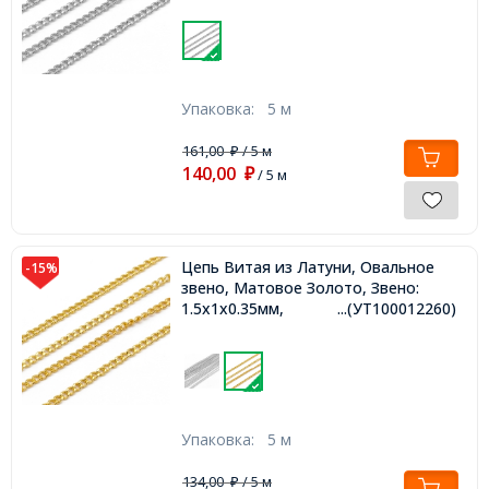
Упаковка:
5 м
161,00
/ 5 м
₽
140,00
₽
/ 5 м
Цепь Витая из Латуни, Овальное
-15%
звено, Матовое Золото, Звено:
1.5х1х0.35мм,
...(УТ100012260)
Упаковка:
5 м
134,00
/ 5 м
₽