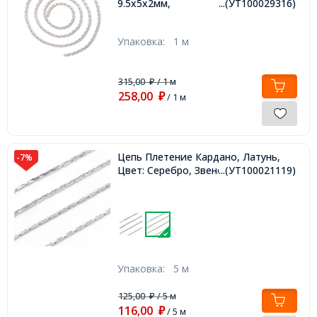
9.5х5х2мм,
...(УТ100029316)
Упаковка:
1 м
315,00
/ 1 м
₽
258,00
₽
/ 1 м
Цепь Плетение Кардано, Латунь,
-7%
Цвет: Серебро, Звено: 0.9х0.6мм,
...(УТ100021119)
Упаковка:
5 м
125,00
/ 5 м
₽
116,00
₽
/ 5 м