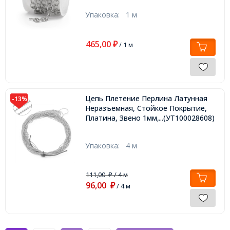
Упаковка:
1 м
465,00
₽
/ 1 м
Цепь Плетение Перлина Латунная
-13%
Неразъемная, Стойкое Покрытие,
Платина, Звено 1мм,
...(УТ100028608)
Упаковка:
4 м
111,00
/ 4 м
₽
96,00
₽
/ 4 м