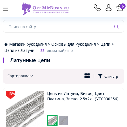
×
0
Магазин рукоделия >
Основы для Рукоделия >
Цепи >
Цепи из Латуни
33
товара найдено
Латунные цепи
Сортировка
|
Фильтр
Цепь из Латуни, Витая, Цвет:
-13%
Платина, Звено: 2.5х2х0.5мм,
...(УТ0030356)