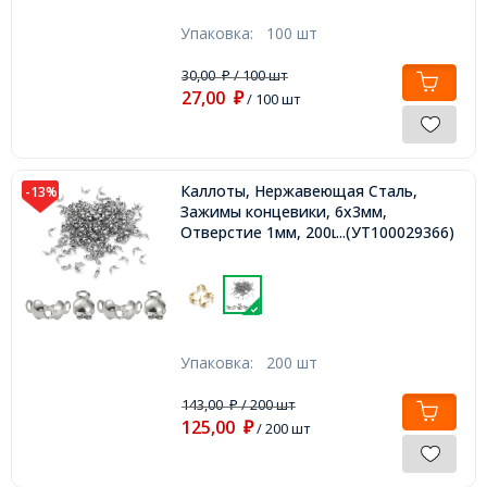
Упаковка:
100 шт
30,00
/ 100 шт
₽
27,00
₽
/ 100 шт
Каллоты, Нержавеющая Сталь,
-13%
Зажимы концевики, 6х3мм,
Отверстие 1мм, 200шт/упак,
...(УТ100029366)
Упаковка:
200 шт
143,00
/ 200 шт
₽
125,00
₽
/ 200 шт