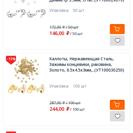
Упаковка:
50 шт
172,00
/ 50 шт
₽
146,00
₽
/ 50 шт
Каллоты, Нержавеющая Сталь,
-15%
Зажимы концевики, раковина,
Золото, 6.5х4.5х3мм, Отв. 1.4мм,
...(УТ100030250)
Упаковка:
100 шт
287,00
/ 100 шт
₽
244,00
₽
/ 100 шт