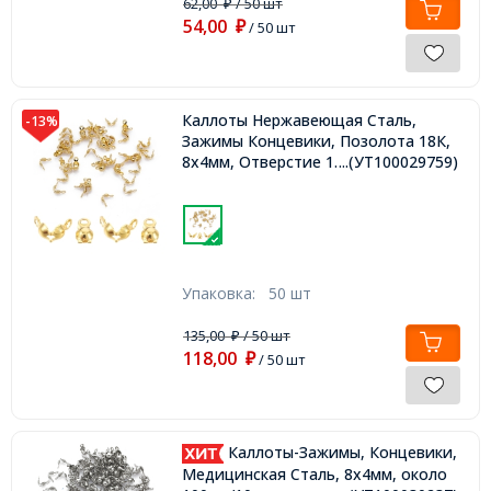
62,00
/ 50 шт
₽
54,00
₽
/ 50 шт
Каллоты Нержавеющая Сталь,
-13%
Зажимы Концевики, Позолота 18К,
8х4мм, Отверстие 1.2мм,
...(УТ100029759)
Упаковка:
50 шт
135,00
/ 50 шт
₽
118,00
₽
/ 50 шт
Каллоты-Зажимы, Концевики,
Медицинская Сталь, 8х4мм, около