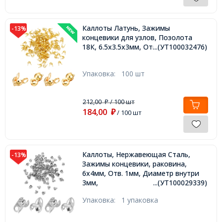
Каллоты Латунь, Зажимы
-13%
концевики для узлов, Позолота
18К, 6.5х3.5х3мм, Отв. 1.6мм,
...(УТ100032476)
Упаковка:
100 шт
212,00
/ 100 шт
₽
184,00
₽
/ 100 шт
Каллоты, Нержавеющая Сталь,
-13%
Зажимы концевики, раковина,
6х4мм, Отв. 1мм, Диаметр внутри
3мм,
...(УТ100029339)
Упаковка:
1 упаковка