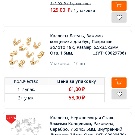
143,00
/ 1 упаковка
₽
125,00
₽
/ 1 упаковка
Каллоты Латунь, Зажимы
концевики для бус, Покрытие
Золото 18К, Размер: 6.5х3.5х3мм,
Отв. 1.6мм,
...(УТ100029706)
Упаковка:
10 шт
Количество
Цена за
упаковку
61,00
1-2 упак.
₽
58,00
3+ упак.
₽
Каллоты, Нержавеющая Сталь,
-15%
Зажимы Концевики, Раковина,
Серебро, 7.5x4x3.5мм, Внутренний
Диаметр 3.5мм, Отверстие 1.5мм,
...(УТ100029679)