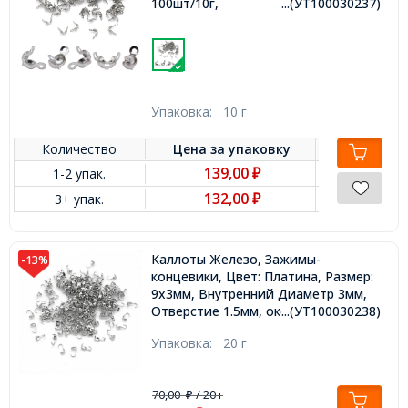
100шт/10г,
...(УТ100030237)
Упаковка:
10 г
Количество
Цена за
упаковку
139,00
1-2 упак.
₽
132,00
3+ упак.
₽
Каллоты Железо, Зажимы-
-13%
концевики, Цвет: Платина, Размер:
9х3мм, Внутренний Диаметр 3мм,
Отверстие 1.5мм, около 200шт/20г,
...(УТ100030238)
Упаковка:
20 г
70,00
/ 20 г
₽