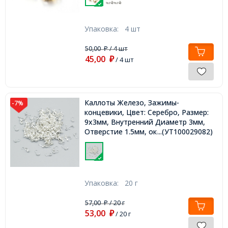
Упаковка:
4 шт
50,00
/ 4 шт
₽
45,00
₽
/ 4 шт
Каллоты Железо, Зажимы-
-7%
концевики, Цвет: Серебро, Размер:
9х3мм, Внутренний Диаметр 3мм,
Отверстие 1.5мм, около 200шт/20г,
...(УТ100029082)
Упаковка:
20 г
57,00
/ 20 г
₽
53,00
₽
/ 20 г