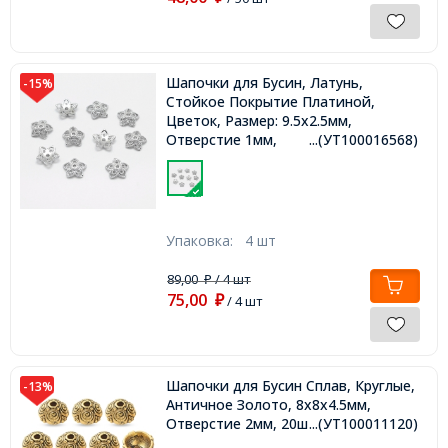
Шапочки для Бусин, Латунь,
-15%
Стойкое Покрытие Платиной,
Цветок, Размер: 9.5х2.5мм,
Отверстие 1мм,
...(УТ100016568)
Упаковка:
4 шт
89,00
/ 4 шт
₽
75,00
₽
/ 4 шт
Шапочки для Бусин Сплав, Круглые,
-13%
Античное Золото, 8х8х4.5мм,
Отверстие 2мм, 20шт/упаковка,
...(УТ100011120)