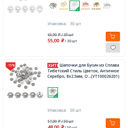
Упаковка:
30 шт
63,00
/ 30 шт
₽
55,00
₽
/ 30 шт
Шапочки для Бусин из Сплава
-15%
Тибетский Стиль Цветок, Античное
Серебро, 8х2.5мм, Отверстие 2мм,
...(УТ100026201)
Упаковка:
50 шт
57,00
/ 50 шт
₽
48,00
₽
/ 50 шт