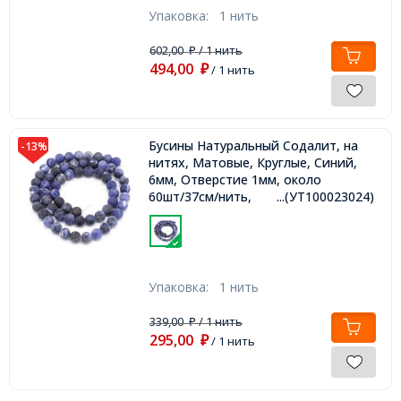
Упаковка:
1 нить
602,00
/ 1 нить
₽
494,00
₽
/ 1 нить
Бусины Натуральный Содалит, на
-13%
нитях, Матовые, Круглые, Синий,
6мм, Отверстие 1мм, около
60шт/37см/нить,
...(УТ100023024)
Упаковка:
1 нить
339,00
/ 1 нить
₽
295,00
₽
/ 1 нить