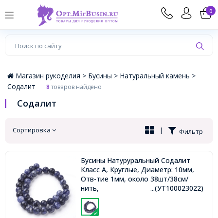
×
0
Магазин рукоделия >
Бусины >
Натуральный камень >
Содалит
8
товаров найдено
Содалит
Сортировка
|
Фильтр
Бусины Натуруральный Содалит
Класс А, Круглые, Диаметр: 10мм,
Отв-тие 1мм, около 38шт/38см/
нить,
...(УТ100023022)