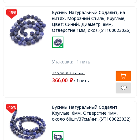
Бусины Натуральный Содалит, на
-15%
нитях, Морозный Стиль, Круглые,
Цвет: Синий, Диаметр: 8мм,
Отверстие 1мм, около 45шт/37см/
...(УТ100023026)
нить,
Упаковка:
1 нить
430,00
/ 1 нить
₽
366,00
₽
/ 1 нить
Бусины Натуральный Содалит
-15%
Круглые, 6мм, Отверстие 1мм,
около 60шт/37см/нить,
...(УТ100023032)