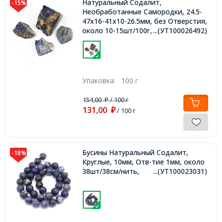
Натуральный Содалит,
-15%
Необработанные Самородки, 24.5-
47x16-41x10-26.5мм, без Отверстия,
около 10-15шт/100г,
...(УТ100026492)
Упаковка:
100 г
154,00
/ 100 г
₽
131,00
₽
/ 100 г
Бусины Натуральный Содалит,
-18%
Круглые, 10мм, Отв-тие 1мм, около
38шт/38см/нить,
...(УТ100023031)