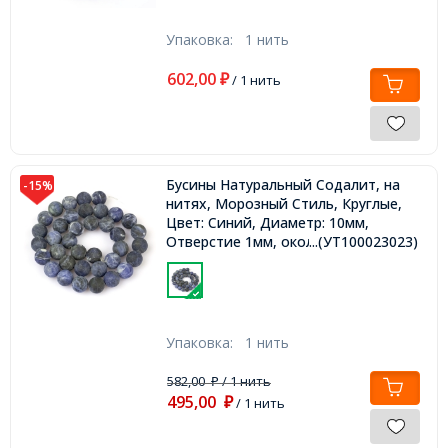
Упаковка:
1 нить
602,00
₽
/ 1 нить
Бусины Натуральный Содалит, на
-15%
нитях, Морозный Стиль, Круглые,
Цвет: Синий, Диаметр: 10мм,
Отверстие 1мм, около 35шт/37см/
...(УТ100023023)
нить,
Упаковка:
1 нить
582,00
/ 1 нить
₽
495,00
₽
/ 1 нить