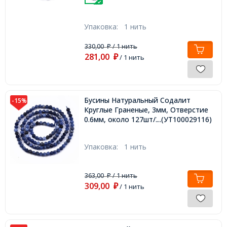
Упаковка:
1 нить
330,00
/ 1 нить
₽
281,00
₽
/ 1 нить
Бусины Натуральный Содалит
-15%
Круглые Граненые, 3мм, Отверстие
0.6мм, около 127шт/38см/нить,
...(УТ100029116)
Упаковка:
1 нить
363,00
/ 1 нить
₽
309,00
₽
/ 1 нить