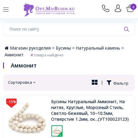
×
0
Магазин рукоделия >
Бусины >
Натуральный камень >
Аммонит
4
товара найдено
Аммонит
Сортировка
|
Фильтр
Бусины Натуральный Аммонит, На
-15%
нитях, Круглые, Морозный Стиль,
Светло-бежевый, 10~10.5мм,
Отверстие 1.2мм, около 34шт/36см/
...(УТ100023123)
нить