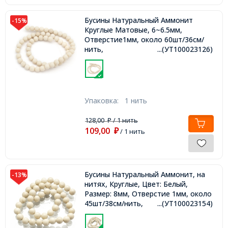
Бусины Натуральный Аммонит
-15%
Круглые Матовые, 6~6.5мм,
Отверстие1мм, около 60шт/36см/
нить,
...(УТ100023126)
Упаковка:
1 нить
128,00
/ 1 нить
₽
109,00
₽
/ 1 нить
Бусины Натуральный Аммонит, на
-13%
нитях, Круглые, Цвет: Белый,
Размер: 8мм, Отверстие 1мм, около
45шт/38см/нить,
...(УТ100023154)