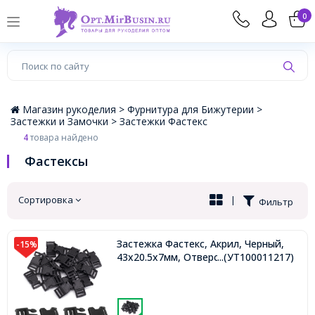
×
0
Магазин рукоделия >
Фурнитура для Бижутерии >
Застежки и Замочки >
Застежки Фастекс
4
товара найдено
Фастексы
Сортировка
|
Фильтр
Застежка Фастекс, Акрил, Черный,
-15%
43x20.5x7мм, Отверстие 16х3мм,
...(УТ100011217)