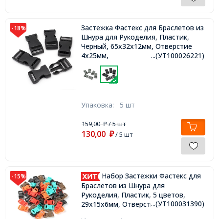
Застежка Фастекс для Браслетов из
-18%
Шнура для Рукоделия, Пластик,
Черный, 65x32x12мм, Отверстие
4х25мм,
...(УТ100026221)
Упаковка:
5 шт
159,00
/ 5 шт
₽
130,00
₽
/ 5 шт
Набор Застежки Фастекс для
-15%
Браслетов из Шнура для
Рукоделия, Пластик, 5 цветов,
...(УТ100031390)
29x15x6мм, Отверстие 11х3.5мм,
60шт/набор,