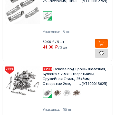
25~26x5x6мм, Пин 0.8мм,
...(УТ100012769)
Упаковка:
5 шт
50,00
/ 5 шт
₽
41,00
₽
/ 5 шт
Основа под Брошь Железная,
-13%
Булавка с 2-мя Отверстиями,
Оружейная Сталь, 25х5мм,
Отверстие 2мм,
...(УТ100013625)
Упаковка:
50 шт