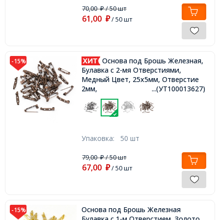
70,00
/ 50 шт
₽
61,00
₽
/ 50 шт
Основа под Брошь Железная,
-15%
Булавка с 2-мя Отверстиями,
Медный Цвет, 25х5мм, Отверстие
2мм,
...(УТ100013627)
Упаковка:
50 шт
79,00
/ 50 шт
₽
67,00
₽
/ 50 шт
Основа под Брошь Железная
-15%
Булавка с 1-м Отверстием, Золото,