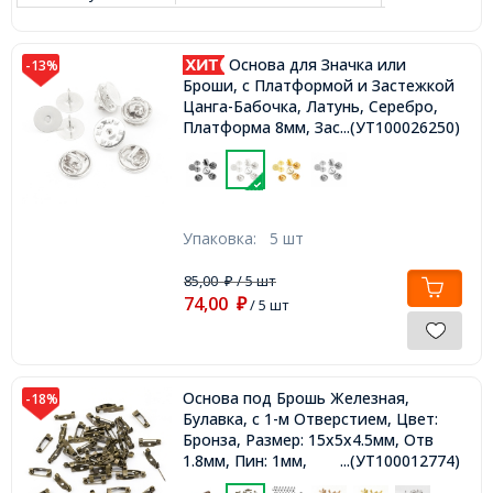
Основа для Значка или
-13%
Броши, с Платформой и Застежкой
Цанга-Бабочка, Латунь, Серебро,
...(УТ100026250)
Платформа 8мм, Застежки 11.5мм,
Отв. 1.2мм, Пин 1мм,
Упаковка:
5 шт
85,00
/ 5 шт
₽
74,00
₽
/ 5 шт
Основа под Брошь Железная,
-18%
Булавка, с 1-м Отверстием, Цвет:
Бронза, Размер: 15х5х4.5мм, Отв
1.8мм, Пин: 1мм,
...(УТ100012774)