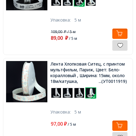
Упаковка:
5 м
109,00
/ 5 м
₽
89,00
₽
/ 5 м
Лента Хлопковая Ситец, с принтом
мультфильм, Париж, Цвет: Бело-
коралловый , Ширина: 15мм, около
18м/катушка,
...(УТ0011919)
Упаковка:
5 м
97,00
₽
/ 5 м