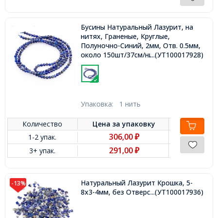
Бусины Натуральный Лазурит, на
нитях, Граненые, Круглые,
Полуночно-Синий, 2мм, Отв. 0.5мм,
около 150шт/37см/нить,
...(УТ100017928)
Упаковка:
1 нить
Количество
Цена за
упаковку
306,00
1-2 упак.
₽
291,00
3+ упак.
₽
Натуральный Лазурит Крошка, 5-
-13%
8x3-4мм, без Отверстия,
...(УТ100017936)