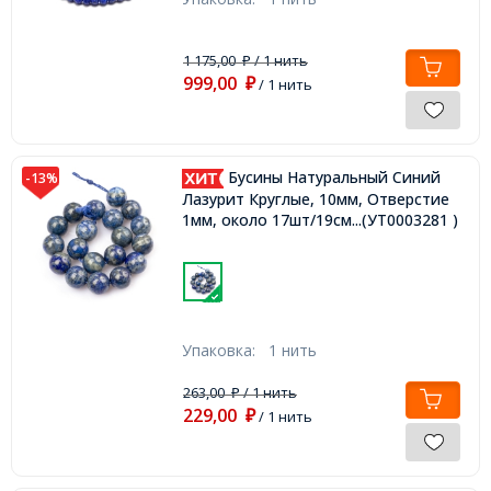
1 175,00
/ 1 нить
₽
999,00
₽
/ 1 нить
Бусины Натуральный Синий
-13%
Лазурит Круглые, 10мм, Отверстие
1мм, около 17шт/19см/нить,
...(УТ0003281 )
Упаковка:
1 нить
263,00
/ 1 нить
₽
229,00
₽
/ 1 нить