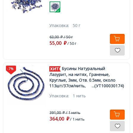
Упаковка:
50 г
63,00
/ 50 г
₽
55,00
₽
/ 50 г
Бусины Натуральный
-7%
Лазурит, на нитях, Граненые,
Круглые, 3мм, Отв. 0.5мм, около
113шт/37см/нить,
...(УТ100030174)
Упаковка:
1 нить
391,00
/ 1 нить
₽
364,00
₽
/ 1 нить