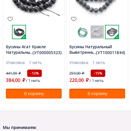
Бусины Агат Кракле
Бусины Натуральный
Натуральный, Класс А,
Выветренный Агат,
...(УТ000005323)
...(УТ100011844)
Круглые, Граненые,
Круглые, Окрашенные,
Упаковка:
1 нить
Упаковка:
1 нить
Окрашенные, На нитях,
Черный, 8мм, Отв. 1мм,
Черный, 8мм, Отв. 2мм,
около 44шт/35см/нить,
441,00
259,00
-13%
-15%
₽
₽
около 45шт/38см/нить
(УТ100011844)
384,00
220,00
(УТ000005323)
₽
/ 1 нить
₽
/ 1 нить
В корзину
В корзину
Мы принимаем: