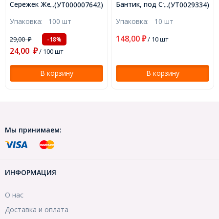
Сережек Железные, Медь,
Бантик, под Стразы, 2
...(УТ000007642)
...(УТ0029334)
5х3.5мм, Отверстие
отверстия, Бижутерный
Упаковка:
100 шт
Упаковка:
10 шт
0.8~1мм, (УТ000007642)
сплав, Бронза,
14.5х23х3.5мм, Отверстие
148,00
29,00
₽
/ 10 шт
-18%
₽
2мм, Пригоден под Стразы
24,00
1~2мм. (УТ0029334)
₽
/ 100 шт
В корзину
В корзину
Мы принимаем:
ИНФОРМАЦИЯ
О нас
Доставка и оплата